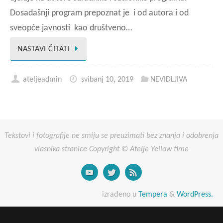
Dosadašnji program prepoznat je i od autora i od
sveopće javnosti kao društveno…
NASTAVI ČITATI
ateljeadmin
svibanj 10, 2019
NEVIDLJIVA
Tekstovi i fotografije ne smiju se preuzimati bez znanja i odobrenja
vlasnika stranice Copyright © Atelje Yellow time
izrađeno u
Tempera
&
WordPress.